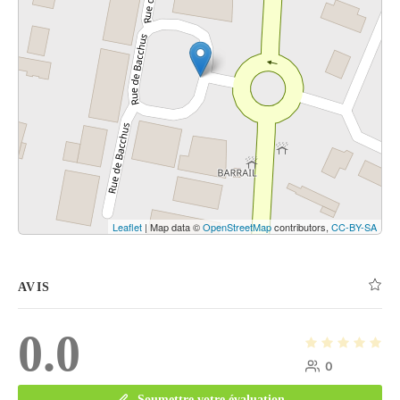
Leaflet
| Map data ©
OpenStreetMap
contributors,
CC-BY-SA
AVIS
0.0
0
Soumettre votre évaluation