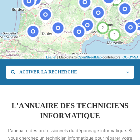
2
2
Leaflet
| Map data ©
OpenStreetMap
contributors,
CC-BY-SA
ACTIVER LA RECHERCHE
L'ANNUAIRE DES TECHNICIENS
INFORMATIQUE
Catégorie
L'annuaire des professionnels du dépannage informatique. Si
Lieu
vous cherchez un technicien informatique pour réparer votre