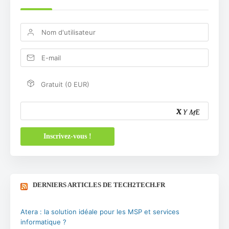
intermédiaire de site e commerce, conquérir de
nouveaux clients. Enfin toutes ces belles réalisation n’
exploite pas forcement toutes leur potentiels si un
référencement naturel n’est pas effectué. Une
campagne de netlinking de qualité semble
indispensable pour positionner correctement votre
création internet.
Gratuit (0 EUR)
DERNIERS ARTICLES DE TECH2TECH.FR
Atera : la solution idéale pour les MSP et services
informatique ?