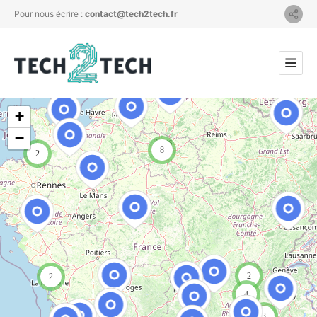
Pour nous écrire :
contact@tech2tech.fr
+
−
8
2
2
2
4
3