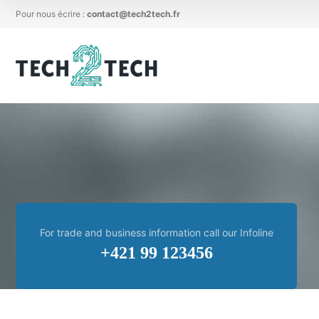
Pour nous écrire :
contact@tech2tech.fr
For trade and business information call our Infoline
+421 99 123456