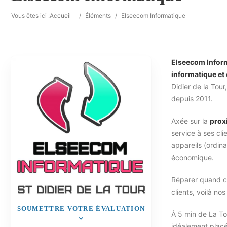
Vous êtes ici :
Accueil
/
Éléments
/
Elseecom Informatique
Elseecom Infor
informatique et
Didier de la Tour
depuis 2011.
Axée sur la
prox
service à ses cli
appareils (ordin
économique.
Réparer quand ce
clients, voilà no
SOUMETTRE VOTRE ÉVALUATION
À 5 min de La To
idéalement placée