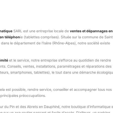
matique
SARL est une entreprise locale de
ventes et dépannages en
 en téléphon
ie (tablettes comprises). Située sur la commune de Saint
, dans le département de l’Isère (Rhône-Alpes), notre société existe
imité
et le service, notre entreprise s’efforce au quotidien de rendre
ents. Conseils, ventes, installations, paramétrages et réparations des
ateurs, smartphones, tablettes), le tout dans une démarche écologiqu
la est possible, rendre service, conseiller et accompagner tous nos
s principales préoccupations.
ur du Pin et des Abrets en Dauphiné, notre boutique d’informatique 
 sur un axe routier passant et facile d’accès. D’ailleurs, un parking