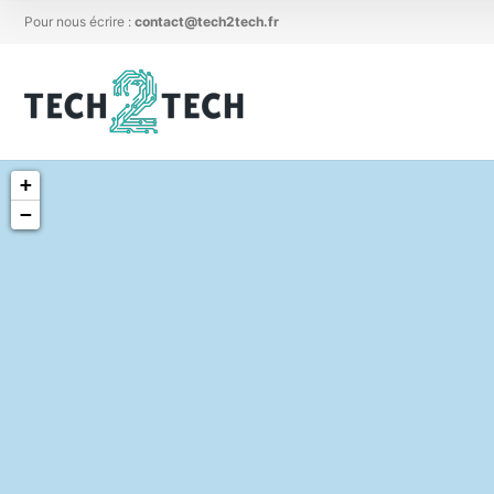
Pour nous écrire :
contact@tech2tech.fr
+
−